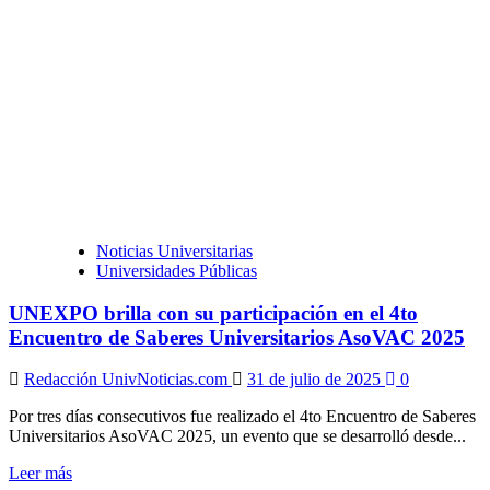
Noticias Universitarias
Universidades Públicas
UNEXPO brilla con su participación en el 4to
Encuentro de Saberes Universitarios AsoVAC 2025
Redacción UnivNoticias.com
31 de julio de 2025
0
Por tres días consecutivos fue realizado el 4to Encuentro de Saberes
Universitarios AsoVAC 2025, un evento que se desarrolló desde...
Leer
Leer más