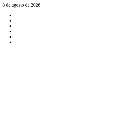
Saltar
8 de agosto de 2026
al
X
contenido
Facebook
Instagram
Youtube
Linkedin
Tiktok