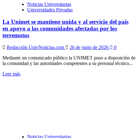
los
Noticias Universitarias
terremotos
Universidades Privadas
La Unimet se mantiene unida y al servicio del país
en apoyo a las comunidades afectadas por los
terremotos
Redacción UnivNoticias.com
26 de junio de 2026
0
Mediante un comunicado público la UNIMET puso a disposición de
la comunidad y las autoridades competentes a su personal técnico...
Leer
Leer más
más
sobre
La
Unimet
se
mantiene
unida
y
al
servicio
del
Noticias Universitarias