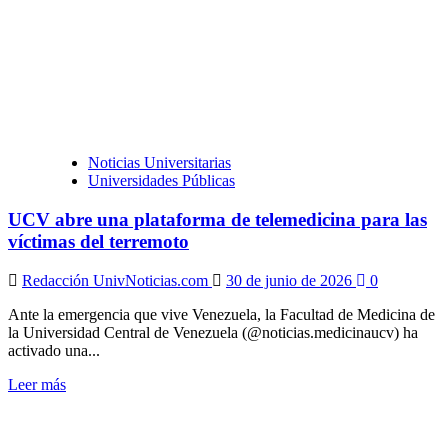
después
de
los
terremotos:
algunas
claves
de
Psicología
UCAB
Noticias Universitarias
Universidades Públicas
UCV abre una plataforma de telemedicina para las
víctimas del terremoto
Redacción UnivNoticias.com
30 de junio de 2026
0
Ante la emergencia que vive Venezuela, la Facultad de Medicina de
la Universidad Central de Venezuela (@noticias.medicinaucv) ha
activado una...
Leer
Leer más
más
sobre
UCV