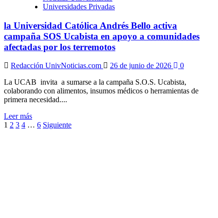
país
Universidades Privadas
en
apoyo
la Universidad Católica Andrés Bello activa
a
campaña SOS Ucabista en apoyo a comunidades
las
afectadas por los terremotos
comunidades
afectadas
por
Redacción UnivNoticias.com
26 de junio de 2026
0
los
terremotos
La UCAB invita a sumarse a la campaña S.O.S. Ucabista,
colaborando con alimentos, insumos médicos o herramientas de
primera necesidad....
Leer
Leer más
Paginación
más
1
2
3
4
…
6
Siguiente
sobre
de
la
entradas
Universidad
Católica
Andrés
Bello
activa
campaña
SOS
Ucabista