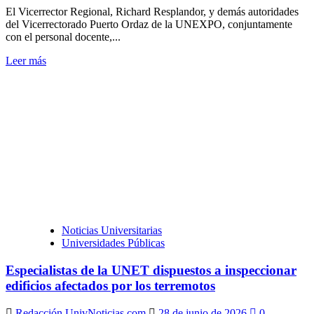
El Vicerrector Regional, Richard Resplandor, y demás autoridades
del Vicerrectorado Puerto Ordaz de la UNEXPO, conjuntamente
con el personal docente,...
Leer
Leer más
más
sobre
Unexpo
Puerto
Ordaz
expresa
solidaridad
y
habilita
centro
de
acopio
en
Noticias Universitarias
su
Universidades Públicas
sede
Especialistas de la UNET dispuestos a inspeccionar
edificios afectados por los terremotos
Redacción UnivNoticias.com
28 de junio de 2026
0