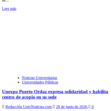
de...
Leer
Leer más
más
sobre
Universidad
de
Carabobo
mantendrá
suspendidas
sus
actividades
hasta
nuevo
aviso
tras
la
emergencia
Noticias Universitarias
sísmica
Universidades Públicas
Unexpo Puerto Ordaz expresa solidaridad y habilita
centro de acopio en su sede
Redacción UnivNoticias.com
28 de junio de 2026
0