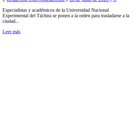
Especialistas y académicos de la Universidad Nacional
Experimental del Táchira se ponen a la orden para trasladarse a la
ciudad...
Leer
Leer más
más
sobre
Especialistas
de
la
UNET
dispuestos
a
inspeccionar
edificios
afectados
por
los
terremotos