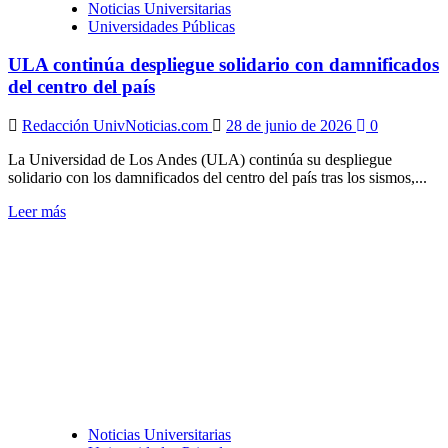
Noticias Universitarias
Universidades Públicas
ULA continúa despliegue solidario con damnificados
del centro del país
Redacción UnivNoticias.com
28 de junio de 2026
0
La Universidad de Los Andes (ULA) continúa su despliegue
solidario con los damnificados del centro del país tras los sismos,...
Leer
Leer más
más
sobre
ULA
continúa
despliegue
solidario
con
damnificados
del
centro
del
país
Noticias Universitarias