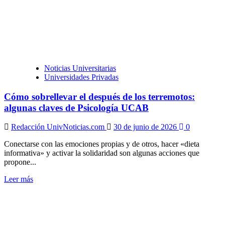
Noticias Universitarias
Universidades Privadas
Cómo sobrellevar el después de los terremotos:
algunas claves de Psicología UCAB
Redacción UnivNoticias.com
30 de junio de 2026
0
Conectarse con las emociones propias y de otros, hacer «dieta
informativa» y activar la solidaridad son algunas acciones que
propone...
Leer
Leer más
más
sobre
Cómo
sobrellevar
el