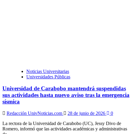
ratifica
suspensión
de
actividades
académicas
y
administrativas
Noticias Universitarias
Universidades Públicas
Universidad de Carabobo mantendrá suspendidas
sus actividades hasta nuevo aviso tras la emergencia
sísmica
Redacción UnivNoticias.com
28 de junio de 2026
0
La rectora de la Universidad de Carabobo (UC), Jessy Divo de
Romero, informó que las actividades académicas y administrativas