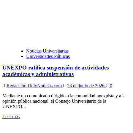
abre
una
plataforma
de
telemedicina
para
las
víctimas
del
terremoto
Noticias Universitarias
Universidades Públicas
UNEXPO ratifica suspensión de actividades
académicas y administrativas
Redacción UnivNoticias.com
28 de junio de 2026
0
Mediante un comunicado dirigido a la comunidad unexpista y a la
opinión pública nacional, el Consejo Universitario de la
UNEXPO...
Leer
Leer más
más
sobre
UNEXPO