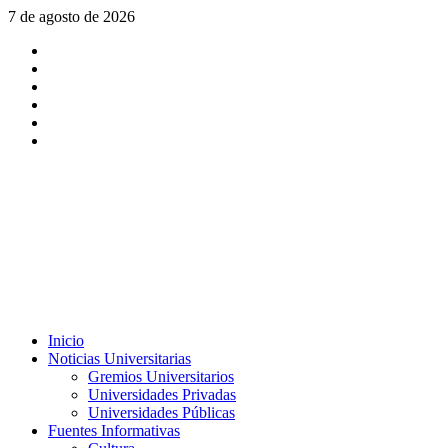
Saltar
7 de agosto de 2026
al
X
contenido
Facebook
Instagram
Youtube
Linkedin
Tiktok
Menú
Inicio
principal
Noticias Universitarias
Gremios Universitarios
Universidades Privadas
Universidades Públicas
Fuentes Informativas