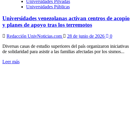
Universidades Privadas
Universidades Públicas
Universidades venezolanas activan centros de acopio
y planes de apoyo tras los terremotos
Redacción UnivNoticias.com
28 de junio de 2026
0
Diversas casas de estudio superiores del país organizaron iniciativas
de solidaridad para asistir a las familias afectadas por los sismos...
Leer
Leer más
más
sobre
Universidades
venezolanas
activan
centros
de
acopio
y
planes
de
apoyo
tras