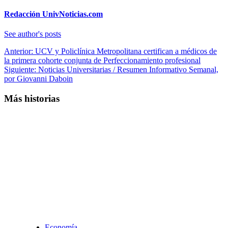
Redacción UnivNoticias.com
See author's posts
Navegación
Anterior:
UCV y Policlínica Metropolitana certifican a médicos de
la primera cohorte conjunta de Perfeccionamiento profesional
de
Siguiente:
Noticias Universitarias / Resumen Informativo Semanal,
entradas
por Giovanni Daboin
Más historias
Economía