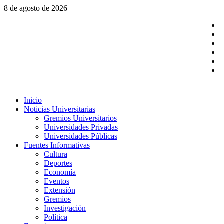
Saltar
8 de agosto de 2026
al
contenido
F
I
Y
L
T
Menú
Inicio
principal
Noticias Universitarias
Gremios Universitarios
Universidades Privadas
Universidades Públicas
Fuentes Informativas
Cultura
Deportes
Economía
Eventos
Extensión
Gremios
Investigación
Política