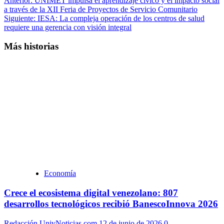
Anterior:
UNIMET impulsa el aprendizaje cívico y el impacto social
a través de la XII Feria de Proyectos de Servicio Comunitario
Siguiente:
IESA: La compleja operación de los centros de salud
requiere una gerencia con visión integral
Más historias
Economía
Crece el ecosistema digital venezolano: 807
desarrollos tecnológicos recibió BanescoInnova 2026
Redacción UnivNoticias.com
12 de junio de 2026
0