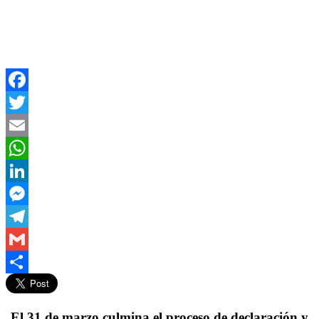
Facebook
Twitter
Email
WhatsApp
LinkedIn
Messenger
Telegram
Gmail
Compartir
El 31 de marzo culmina el proceso de declaración y