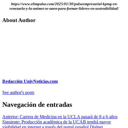
https://www.elimpulso.com/2025/01/30/pulsoempresarial-kpmg-en-
venezuela-y-la-unimet-se-unen-para-formar-lideres-en-sostenibilidad/
About Author
Redacción UnivNoticias.com
See author's posts
Navegación de entradas
Anterior:
Carrera de Medicina en la UCLA pasará de 8 a 6 años
Siguiente:
Producción académica de la UCAB tendrá mayor
visibilidad en internet a través del portal español Dialnet