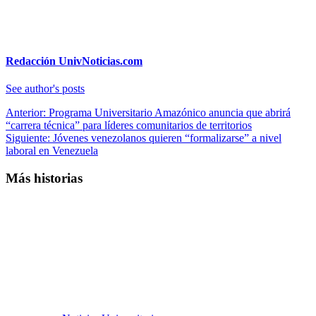
Redacción UnivNoticias.com
See author's posts
Navegación
Anterior:
Programa Universitario Amazónico anuncia que abrirá
“carrera técnica” para líderes comunitarios de territorios
de
Siguiente:
Jóvenes venezolanos quieren “formalizarse” a nivel
entradas
laboral en Venezuela
Más historias