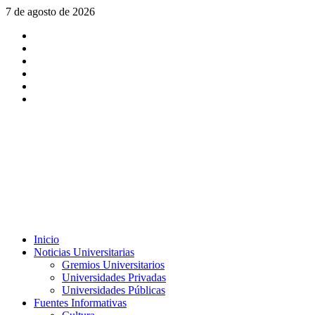
Saltar
7 de agosto de 2026
al
X
contenido
Facebook
Instagram
Youtube
Linkedin
Tiktok
Menú
Inicio
principal
Noticias Universitarias
Gremios Universitarios
Universidades Privadas
Universidades Públicas
Fuentes Informativas