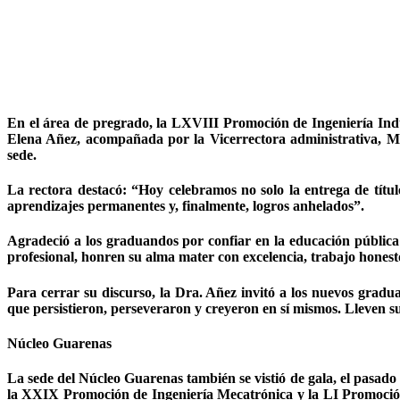
En el área de pregrado, la LXVIII Promoción de Ingeniería Indus
Elena Añez, acompañada por la Vicerrectora administrativa, Maz
sede.
La rectora destacó: “Hoy celebramos no solo la entrega de títulos
aprendizajes permanentes y, finalmente, logros anhelados”.
Agradeció a los graduandos por confiar en la educación pública
profesional, honren su alma mater con excelencia, trabajo honesto
Para cerrar su discurso, la Dra. Añez invitó a los nuevos gradu
que persistieron, perseveraron y creyeron en sí mismos. Lleven s
Núcleo Guarenas
La sede del Núcleo Guarenas también se vistió de gala, el pasado 
la XXIX Promoción de Ingeniería Mecatrónica y la LI Promoción 