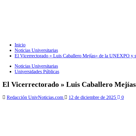
Inicio
Noticias Universitarias
El Vicerrectorado » Luis Caballero Mejías» de la UNEXPO y su
Noticias Universitarias
Universidades Públicas
El Vicerrectorado » Luis Caballero Mejías
Redacción UnivNoticias.com
12 de diciembre de 2025
0