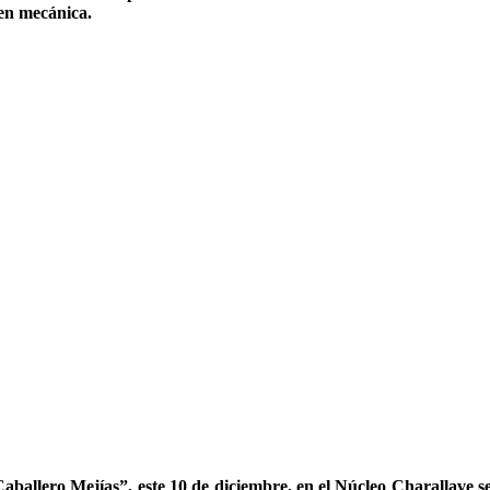
 en mecánica.
 Caballero Mejías”, este 10 de diciembre, en el Núcleo Charallave