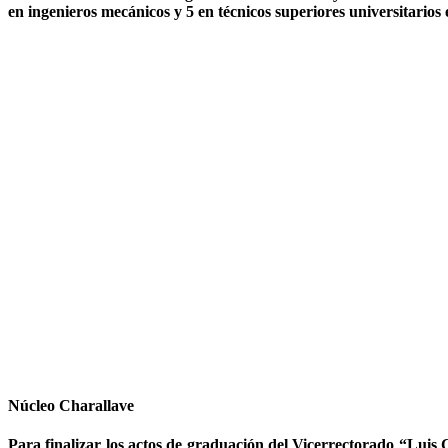
en ingenieros mecánicos y 5 en técnicos superiores universitarios
Núcleo Charallave
Para finalizar los actos de graduación del Vicerrectorado “Luis