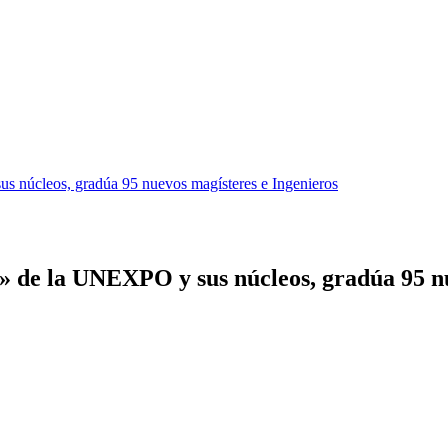
s núcleos, gradúa 95 nuevos magísteres e Ingenieros
» de la UNEXPO y sus núcleos, gradúa 95 n