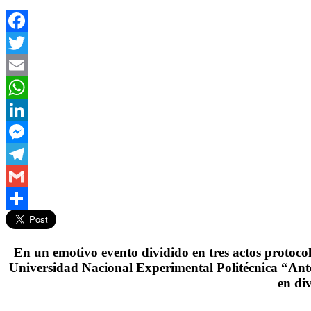
Facebook
Twitter
Email
WhatsApp
LinkedIn
Messenger
Telegram
Gmail
Compartir
En un emotivo evento dividido en tres actos protocol
Universidad Nacional Experimental Politécnica “Anto
en div