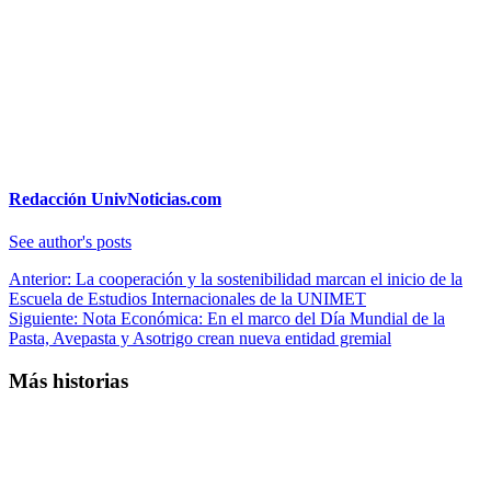
Redacción UnivNoticias.com
See author's posts
Navegación
Anterior:
La cooperación y la sostenibilidad marcan el inicio de la
Escuela de Estudios Internacionales de la UNIMET
de
Siguiente:
Nota Económica: En el marco del Día Mundial de la
entradas
Pasta, Avepasta y Asotrigo crean nueva entidad gremial
Más historias