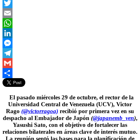
Facebook
Twitter
Email
WhatsApp
LinkedIn
Messenger
Telegram
Gmail
Compartir
El pasado miércoles 29 de octubre, el rector de la
Universidad Central de Venezuela (UCV), Victor
Rago
(@victorragoa)
recibió por primera vez en su
despacho al Embajador de Japón
(
@japanemb_ven
)
,
Yasushi Sato, con el objetivo de fortalecer las
relaciones bilaterales en áreas clave de interés mutuo.
La reunión sentó las bases para la planificación de