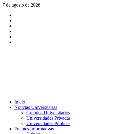
Saltar
7 de agosto de 2026
al
X
contenido
Facebook
Instagram
Youtube
Linkedin
Tiktok
Menú
Inicio
principal
Noticias Universitarias
Gremios Universitarios
Universidades Privadas
Universidades Públicas
Fuentes Informativas