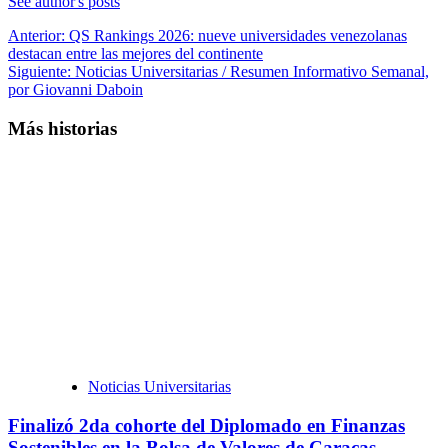
See author's posts
Navegación
Anterior:
QS Rankings 2026: nueve universidades venezolanas
destacan entre las mejores del continente
de
Siguiente:
Noticias Universitarias / Resumen Informativo Semanal,
entradas
por Giovanni Daboin
Más historias
Noticias Universitarias
Finalizó 2da cohorte del Diplomado en Finanzas
Sostenibles en la Bolsa de Valores de Caracas