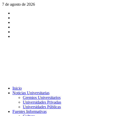
Saltar
7 de agosto de 2026
al
X
contenido
Facebook
Instagram
Youtube
Linkedin
Tiktok
Menú
Inicio
principal
Noticias Universitarias
Gremios Universitarios
Universidades Privadas
Universidades Públicas
Fuentes Informativas