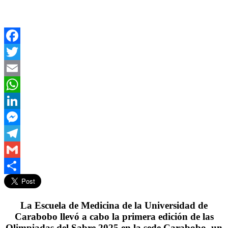
Facebook
Twitter
Email
WhatsApp
LinkedIn
Messenger
Telegram
Gmail
Compartir
La
Escuela de Medicina de la Universidad de
Carabobo llevó a cabo la primera edición de las
Olimpiadas del Sabre 2025
en la sede Carabobo, un