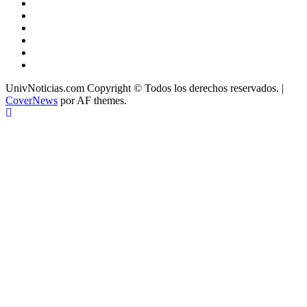
X
Facebook
Instagram
Youtube
Linkedin
Tiktok
UnivNoticias.com Copyright © Todos los derechos reservados.
|
CoverNews
por AF themes.