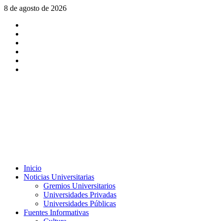
Saltar
8 de agosto de 2026
al
X
contenido
Facebook
Instagram
Youtube
Linkedin
Tiktok
Menú
Inicio
principal
Noticias Universitarias
Gremios Universitarios
Universidades Privadas
Universidades Públicas
Fuentes Informativas