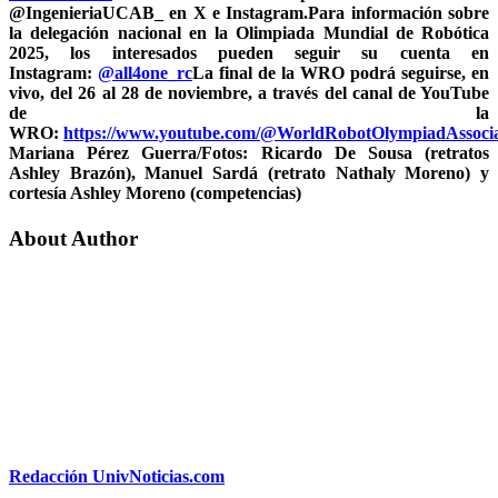
@IngenieriaUCAB_ en X e Instagram.Para información sobre
la delegación nacional en la Olimpiada Mundial de Robótica
2025, los interesados pueden seguir su cuenta en
Instagram:
@all4one_rc
La final de la WRO podrá seguirse, en
vivo, del 26 al 28 de noviembre, a través del canal de YouTube
de la
WRO:
https://www.youtube.com/@WorldRobotOlympiadAssocia
Mariana Pérez Guerra/Fotos: Ricardo De Sousa (retratos
Ashley Brazón), Manuel Sardá (retrato Nathaly Moreno) y
cortesía Ashley Moreno (competencias)
About Author
Redacción UnivNoticias.com