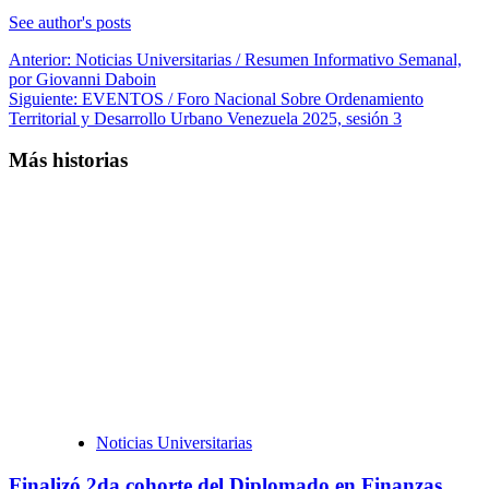
See author's posts
Navegación
Anterior:
Noticias Universitarias / Resumen Informativo Semanal,
por Giovanni Daboin
de
Siguiente:
EVENTOS / Foro Nacional Sobre Ordenamiento
entradas
Territorial y Desarrollo Urbano Venezuela 2025, sesión 3
Más historias
Noticias Universitarias
Finalizó 2da cohorte del Diplomado en Finanzas