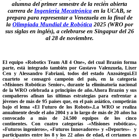
alumna del
primer semestre
de la recién abierta
carrera de
Ingeniería Mecatrónica
en la UCAB, se
prepara para representar a
Venezuela
en la final de
la
Olimpiada Mundial de Robótica
2025 (
WRO
por
sus siglas en inglés), a celebrarse en Singapur del 26
al 28 de noviembre.
El equipo «Robotics Team All 4 One», del cual Brazón forma
parte, está integrado también por Gustavo Valenzuela, Lixer
Cen y Alessandro Fabriani, todos del estado Anzoátegui.El
cuarteto se consagró campeón del país, en la categoría
«Misiones Robóticas Senior», durante la eliminatoria nacional
de la WRO celebrada a principios de año.Ahora Brazón y sus
compañeros afinan las últimas estrategias para enfrentar a
jóvenes de más de 95 países que, en el país asiático, competirán
bajo el lema «El Futuro de los Robots».La WRO se realiza
anualmente desde el año 2004 y a lo largo de más de 20 años ha
convocado a más de 24.500 equipos de los cinco
continentes. Con cuatro categorías -«Misiones robóticas»,
«Futuros ingenieros», «Futuros Innovadores» y «Deportes»- y
participantes entre los 8 y los 22 años de edad, el certamen es