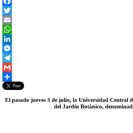
Facebook
Twitter
Email
WhatsApp
LinkedIn
Messenger
Telegram
Gmail
Compartir
El pasado jueves 3 de julio, la Universidad Central 
del Jardín Botánico, denominado