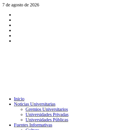
Saltar
7 de agosto de 2026
al
X
contenido
Facebook
Instagram
Youtube
Linkedin
Tiktok
Menú
Inicio
principal
Noticias Universitarias
Gremios Universitarios
Universidades Privadas
Universidades Públicas
Fuentes Informativas