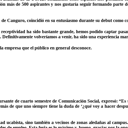
n más de 500 aspirantes y nos gustaría seguir formando parte de e
ión de Canguro, coincidió en su entusiasmo durante su debut como 
la receptividad ha sido bastante grande, hemos podido captar pas
’. Definitivamente volveríamos a venir, ha sido una experiencia mar
la empresa que el público en general desconoce.
 cursante de cuarto semestre de Comunicación Social, expresó: “Es
demás de que uno siempre tiene la duda de ‘¿qué voy a hacer despué
idad ucabista, sino también a vecinos de zonas aledañas al campus
es de empleo. Esta feria es lo máximo y, bueno, gracias por la op