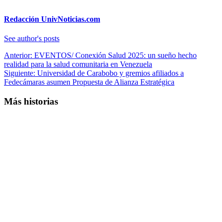
Redacción UnivNoticias.com
See author's posts
Navegación
Anterior:
EVENTOS/ Conexión Salud 2025: un sueño hecho
realidad para la salud comunitaria en Venezuela
de
Siguiente:
Universidad de Carabobo y gremios afiliados a
entradas
Fedecámaras asumen Propuesta de Alianza Estratégica
Más historias