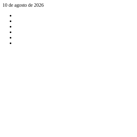
Saltar
10 de agosto de 2026
al
X
contenido
Facebook
Instagram
Youtube
Linkedin
Tiktok