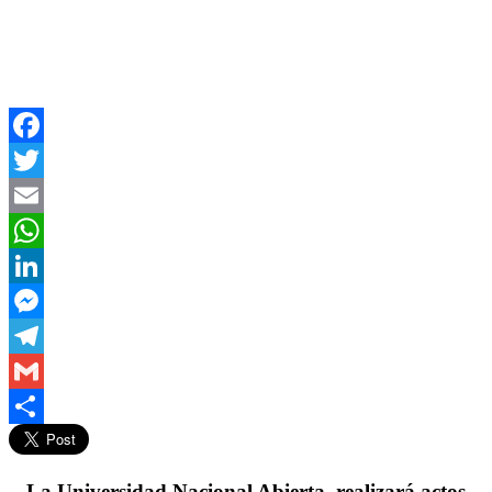
Facebook
Twitter
Email
WhatsApp
LinkedIn
Messenger
Telegram
Gmail
Compartir
La Universidad Nacional Abierta, realizará actos