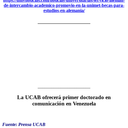
https://univnoticias.com/noticias-universitarias/servicio-aleman-
de-intercambio-academico-promovio-en-la-unimet-becas-para-
estudios-en-alemania/
_______________________
_______________________
La UCAB ofrecerá primer doctorado en
comunicación en Venezuela
Fuente: Prensa UCAB