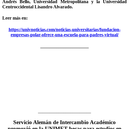
Andrés Bello, Universidad Metropolitana y la Universidad
Centroccidental Lisandro Alvarado.
Leer más en:
https://univnoticias.com/noticias-universitarias/fundacion-
empresas-polar-ofrece-una-escuela-para-padres-virtual/
_____________________
_______________________
Servicio Alemán de Intercambio Académico
promovió en la UNIMET becas para estudios en