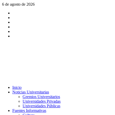
Saltar
6 de agosto de 2026
al
X
contenido
Facebook
Instagram
Youtube
Linkedin
Tiktok
Menú
Inicio
principal
Noticias Universitarias
Gremios Universitarios
Universidades Privadas
Universidades Públicas
Fuentes Informativas