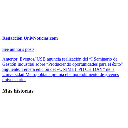
Redacción UnivNoticias.com
See author's posts
Navegación
Anterior:
Eventos/ USB anuncia realización del “I Seminario de
Gestión Industrial sobre “Produciendo oportunidades para el éxito”
de
Siguiente:
Tercera edición del «UNIMET PITCH DAY” de la
entradas
Universidad Metropolitana premia el emprendimiento de jóvenes
universitarios
Más historias