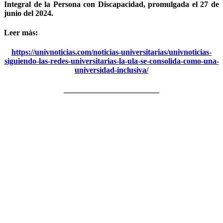
Integral de la Persona con Discapacidad, promulgada el 27 de
junio del 2024.
Leer más:
https://univnoticias.com/noticias-universitarias/univnoticias-
siguiendo-las-redes-universitarias-la-ula-se-consolida-como-una-
universidad-inclusiva/
________________________