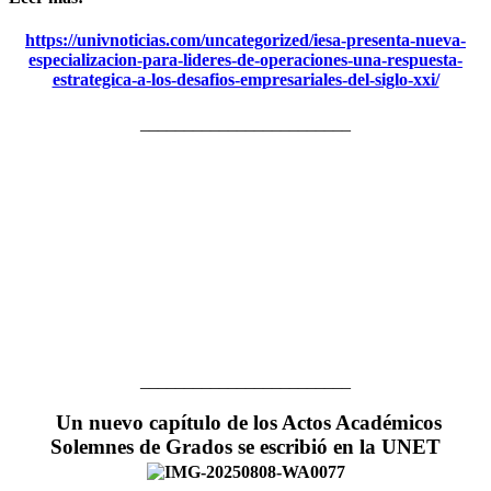
https://univnoticias.com/uncategorized/iesa-presenta-nueva-
especializacion-para-lideres-de-operaciones-una-respuesta-
estrategica-a-los-desafios-empresariales-del-siglo-xxi/
________________________
________________________
Un nuevo capítulo de los Actos Académicos
Solemnes de Grados se escribió en la UNET