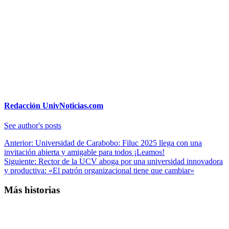
Redacción UnivNoticias.com
See author's posts
Navegación
Anterior:
Universidad de Carabobo: Filuc 2025 llega con una
invitación abierta y amigable para todos ¡Leamos!
de
Siguiente:
Rector de la UCV aboga por una universidad innovadora
entradas
y productiva: «El patrón organizacional tiene que cambiar»
Más historias