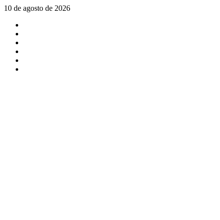
Saltar
10 de agosto de 2026
al
X
contenido
Facebook
Instagram
Youtube
Linkedin
Tiktok