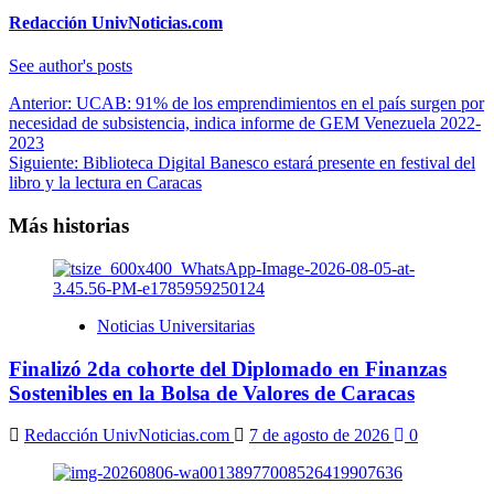
Redacción UnivNoticias.com
See author's posts
Navegación
Anterior:
UCAB: 91% de los emprendimientos en el país surgen por
necesidad de subsistencia, indica informe de GEM Venezuela 2022-
de
2023
entradas
Siguiente:
Biblioteca Digital Banesco estará presente en festival del
libro y la lectura en Caracas
Más historias
Noticias Universitarias
Finalizó 2da cohorte del Diplomado en Finanzas
Sostenibles en la Bolsa de Valores de Caracas
Redacción UnivNoticias.com
7 de agosto de 2026
0