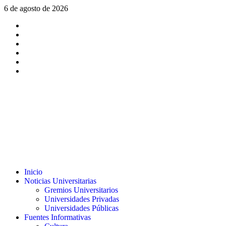
Saltar
6 de agosto de 2026
al
X
contenido
Facebook
Instagram
Youtube
Linkedin
Tiktok
Menú
Inicio
principal
Noticias Universitarias
Gremios Universitarios
Universidades Privadas
Universidades Públicas
Fuentes Informativas