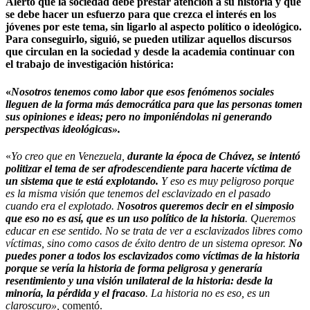
Alertó que la
sociedad debe prestar atención a su historia y que
se debe hacer un esfuerzo para
que crezca el interés en los
jóvenes por este tema, sin ligarlo al aspecto político o ideológico
.
Para conseguirlo, siguió, se pueden utilizar aquellos discursos
que circulan en la sociedad y desde la academia continuar con
el trabajo de investigación histórica:
«
Nosotros tenemos como labor que esos fenómenos sociales
lleguen de la forma más democrática para que las personas tomen
sus opiniones e ideas; pero no imponiéndolas ni generando
perspectivas ideológicas».
«
Yo creo que en Venezuela,
durante la época de Chávez, se intentó
politizar el tema de ser afrodescendiente para hacerte víctima de
un sistema que te está explotando.
Y eso es muy peligroso porque
es la misma visión que tenemos del esclavizado en el pasado
cuando era el explotado.
Nosotros queremos decir en el simposio
que eso no es así, que es un uso político de la historia
. Queremos
educar en ese sentido. No se trata de ver a esclavizados libres como
víctimas, sino como casos de éxito dentro de un sistema opresor.
No
puedes poner a todos los esclavizados como víctimas de la historia
porque se vería la historia de forma peligrosa y generaría
resentimiento y una visión unilateral de la historia: desde la
minoría, la pérdida y el fracaso
. La historia no es eso, es un
claroscuro»,
comentó.