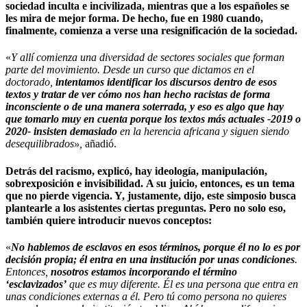
sociedad inculta e incivilizada, mientras que a los españoles se
les mira de mejor forma.
De hecho, fue en 1980 cuando,
finalmente, comienza a verse una resignificación de la sociedad.
«
Y allí comienza una diversidad de sectores sociales que forman
parte del movimiento. Desde un curso que dictamos en el
doctorado,
intentamos identificar los discursos dentro de esos
textos y tratar de ver cómo nos han hecho racistas de forma
inconsciente o de una manera soterrada, y eso es algo que hay
que tomarlo muy en cuenta porque los textos más actuales -2019 o
2020- insisten demasiado
en la herencia africana y siguen siendo
desequilibrados»,
añadió.
Detrás del racismo, explicó, hay ideología, manipulación,
sobrexposición e invisibilidad.
A su juicio, entonces, es un tema
que no pierde vigencia. Y, justamente, dijo,
este simposio busca
plantearle a los asistentes ciertas preguntas.
Pero no solo eso,
también quiere introducir nuevos conceptos:
«
No hablemos de esclavos en esos términos, porque él no lo es por
decisión propia; él entra en una institución por unas condiciones
.
Entonces,
nosotros estamos incorporando el término
‘esclavizados’
que es muy diferente. Él es una persona que entra en
unas condiciones externas a él. Pero tú como persona no quieres