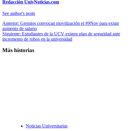
Redacción UnivNoticias.com
See author's posts
Navegación
Anterior:
Gremios convocan movilización el #9Nov para exigir
aumento de salario
de
Siguiente:
Estudiantes de la UCV exigen plan de seguridad ante
entradas
incremento de robos en la universidad
Más historias
Noticias Universitarias