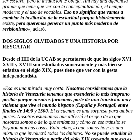
ser esclavo, pero la institución te obliga. Ahí hay una diferencia
grande que tiene que ver con la conceptualización, el tiempo
moderno y el uso de vocablos.
Eso no significa que vamos a
cambiar la institución de la esclavitud porque históricamente
existe, pero queremos generar un punto más moderno de
revisionismo
«,
aclaró.
DOS SIGLOS OLVIDADOS Y UNA HISTORIA POR
RESCATAR
Desde el IIH de la UCAB se percataron de que los siglos XVI,
XVII y XVIII son estudiados someramente
y más bien se
enfatiza en el siglo XIX, pues tiene que ver con la gesta
independentista.
«Esa es una mirada muy corta.
Nosotros consideramos que la
historia de Venezuela tenemos que extenderla lo más temprano
posible porque nosotros formamos parte de una transición muy
violenta que vive el mundo hispano (España y Portugal) entre
finales de 1490 y 1500.
El encuentro es una sorpresa para ambas
partes. Nosotros estudiamos que allí está el origen de lo que
nosotros somos o de lo que teníamos y cómo en ese tránsito se
forjaron muchas cosas. Entre ellas, lo que somos hoy: es una
mixtura que involucró todos los ámbitos.
No se puede estudiar la
historia de Venezuela a partir del siglo XIX creyendo que eso es