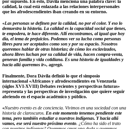
por supuesto.
En esto, Dávila menciona una palabra clave: la
calidad, la cual está enlazada a las relaciones interpersonales
que los afrodescendientes iban creando en su entorno.
«
Las personas se definen por la calidad, no por el color
.
Y eso lo
demuestra la historia.
La calidad es la capacidad social que tienes,
te empodera, te hace diferente. Allí encontramos, al igual que hoy
día, el tema de prejuicios. Podemos ver su lucha como personas
libres para ser aceptados como son y por su espacio.
Nosotros
queremos hablar de otras historias; de cómo los esclavizados,
ahora libres luchan por su calidad de vida, hacen compra-venta,
generan familia y vida cotidiana. Es una historia de igualdades y
hacia allá queremos ir»
,
agregó.
Finalmente, Dora Dávila definió lo que el simposio
internacional
«Africanos y afrodescendientes en Venezuela
(siglos XVI-XVIII) Debates recientes y perspectivas futuras»
representa y las perspectivas de investigación que quiere seguir
abriendo en el espacio académico y público.
«
Nuestro evento es de conciencia. Vivimos en una sociedad con una
historia de claroscuros.
En este momento tenemos pendiente este
tema, pero también estudiar a nuestros indígenas. Y hacia allá
vamos, ese será nuestro próximo evento
. ¿Cómo ha sido el trato
con nuestros indígenas? Queremos crear una duda y queremos