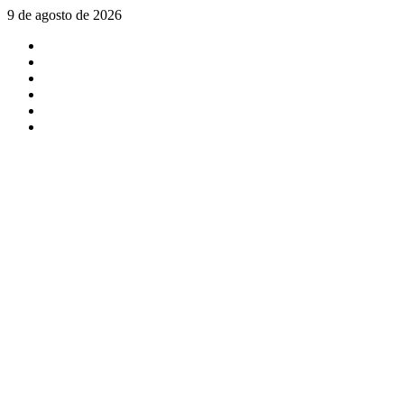
Saltar
9 de agosto de 2026
al
X
contenido
Facebook
Instagram
Youtube
Linkedin
Tiktok