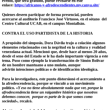
evento, que será gratuito, puede revisarse en este
enlace:
https://africanos-y-afrodescendientes.my.canva.site/
Quienes deseen participar de forma presencial, pueden
acercarse al auditorio Francisco José Virtuoso, en el sótano del
Centro Cultural UCAB,
en el campus Montalbán.
CONTRA EL USO PARTIDISTA DE LA HISTORIA
A propósito del simposio, Dora Dávila trajo a colación algunos
elementos relacionados con la negritud en la cultura y realidad
venezolana actual. Mencionó que, desde
hace al menos 20 años,
desde el seno del Estado se le ha dado importante vigencia a este
tema.
Puso como ejemplo
la transformación de Simón Bolívar
de un hombre mantuano a uno mulato,
aunque
advirtió
intenciones políticas o de identificación ideológica.
Para la investigadora,
este punto distorsionó el acercamiento a
la afrodescendencia, porque se vinculó a un movimiento
político
. «
Y eso no tiene absolutamente nada que ver, porque
la
afrodescendencia tiene un raigambre histórico que nosotros
debemos conocer, porque es parte de lo que somos como
sociedad»
,
recalcó.