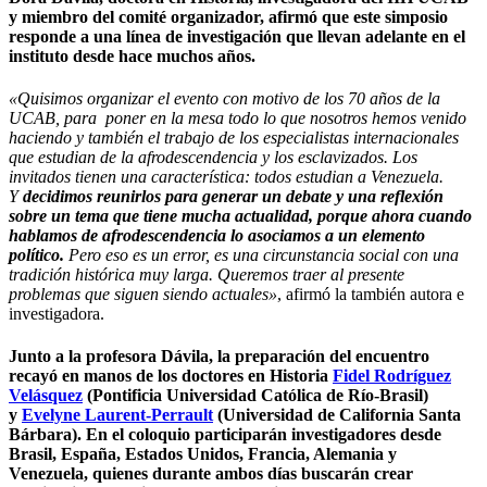
y miembro del comité organizador, afirmó que este
simposio
responde a una línea de investigación que llevan adelante en el
instituto
desde hace muchos años.
«Quisimos organizar el evento con motivo de los 70 años de la
UCAB, para poner en la mesa todo lo que nosotros hemos venido
haciendo y también el trabajo de los especialistas internacionales
que estudian de la afrodescendencia y los esclavizados. Los
invitados tienen una característica: todos estudian a Venezuela.
Y
decidimos reunirlos para generar un debate y una reflexión
sobre un tema que tiene mucha actualidad, porque ahora cuando
hablamos de afrodescendencia lo asociamos a un elemento
político.
Pero eso es un error, es una circunstancia social con una
tradición histórica muy larga. Queremos traer al presente
problemas que siguen siendo actuales»
, afirmó la también autora e
investigadora.
Junto a la profesora Dávila, la preparación del encuentro
recayó en manos de los doctores en Historia
Fidel Rodríguez
Velásquez
(Pontificia Universidad Católica de Río-Brasil)
y
Evelyne Laurent-Perrault
(Universidad de California Santa
Bárbara)
. En el coloquio participarán investigadores desde
Brasil, España, Estados Unidos, Francia, Alemania y
Venezuela, quienes durante ambos días buscarán crear