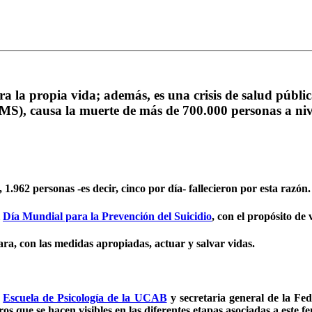
ra la propia vida; además, es una crisis de salud públ
MS),
causa la muerte de más de 700.000 personas a niv
), 1.962 personas -es decir, cinco por día- fallecieron por esta razó
l
Día Mundial para la Prevención del Suicidio
, con el propósito de 
para, con las medidas apropiadas, actuar y salvar vidas.
a
Escuela de Psicología de la UCAB
y secretaria general de la Fed
os que se hacen visibles en las diferentes etapas asociadas a este 