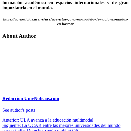
formación académica en espacios internacionales y de gran
importancia en el mundo.
https://ucvnoticias.ucv.ve/ucv/ucevistas-ganaron-modelo-de-naciones-unidas-
en-boston/
About Author
Redacción UnivNoticias.com
See author's posts
Navegación
Anterior:
ULA avanza a la educación multimodal
Siguiente:
La UCAB entre las mejores universidades del mundo
de
para estudiar Derecho, según ranking QS