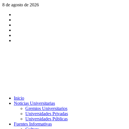
Saltar
8 de agosto de 2026
al
X
contenido
Facebook
Instagram
Youtube
Linkedin
Tiktok
Menú
Inicio
principal
Noticias Universitarias
Gremios Universitarios
Universidades Privadas
Universidades Públicas
Fuentes Informativas