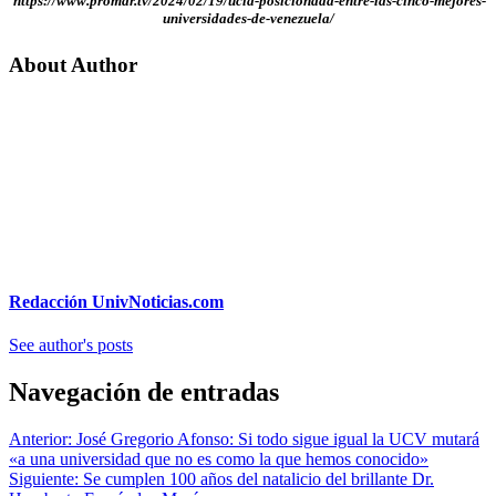
https://www.promar.tv/2024/02/19/ucla-posicionada-entre-las-cinco-mejores-
universidades-de-venezuela/
About Author
Redacción UnivNoticias.com
See author's posts
Navegación de entradas
Anterior:
José Gregorio Afonso: Si todo sigue igual la UCV mutará
«a una universidad que no es como la que hemos conocido»
Siguiente:
Se cumplen 100 años del natalicio del brillante Dr.