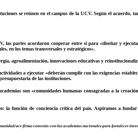
stituciones se reúnen en el campus de la UCV. Según el acuerdo, t
, las partes acordaron cooperar entre sí para «diseñar y ejecutar
es, en los temas transversales y estratégicos».
ergía, agroalimentación, innovaciones educativas y reinstitucionaliz
s actividades a ejecutar «deberán cumplir con las exigencias establec
presupuestaria de las instituciones.
academias son «comunidades humanas consagradas a la creación int
: la función de conciencia crítica del país. Aspiramos a fundar
umanidad/ucv-firma-convenio-con-las-academias-nacionales-para-fortalecer-inve