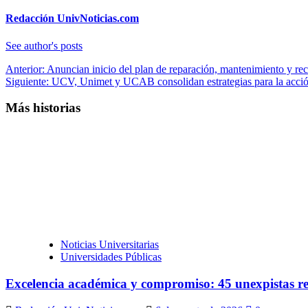
Redacción UnivNoticias.com
See author's posts
Navegación
Anterior:
Anuncian inicio del plan de reparación, mantenimiento y re
Siguiente:
UCV, Unimet y UCAB consolidan estrategias para la acción
de
entradas
Más historias
Noticias Universitarias
Universidades Públicas
Excelencia académica y compromiso: 45 unexpistas re