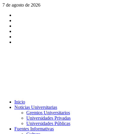
Saltar
7 de agosto de 2026
al
X
contenido
Facebook
Instagram
Youtube
Linkedin
Tiktok
Menú
Inicio
principal
Noticias Universitarias
Gremios Universitarios
Universidades Privadas
Universidades Públicas
Fuentes Informativas