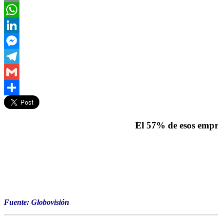
Email
WhatsApp
LinkedIn
Messenger
Telegram
Gmail
Compartir
El 57% de esos empre
Fuente: Globovisión