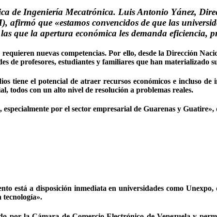
ica de Ingeniería Mecatrónica. Luis Antonio Yánez, Dir
firmó que «estamos convencidos de que las universidade
las que la apertura económica les demanda eficiencia, p
n requieren nuevas competencias. Por ello, desde la Dirección Nac
des de profesores, estudiantes y familiares que han materializado su
os tiene el potencial de atraer recursos económicos e incluso de i
ial, todos con un alto nivel de resolución a problemas reales.
ís, especialmente por el sector empresarial de Guarenas y Guatire»
ento está a disposición inmediata en universidades como Unexpo, q
 tecnología».
do por la Cámara de Comercio Electrónico de Venezuela y permitir