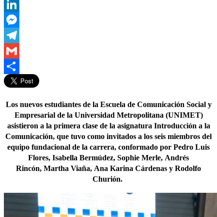
WhatsApp
LinkedIn
Messenger
Telegram
Gmail
Compartir
Los nuevos estudiantes de la Escuela de Comunicación Social y
Empresarial de la Universidad Metropolitana (UNIMET)
asistieron a la primera clase de la asignatura
Introducción a la
Comunicación,
que tuvo como invitados a los seis miembros del
equipo fundacional de la carrera, conformado por
Pedro Luis
Flores
,
Isabella Bermúdez
,
Sophie Merle
,
Andrés
Rincón
,
Martha Viaña
,
Ana Karina Cárdenas
y
Rodolfo
Churión
.