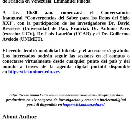
de Francia en Venezuela, Emmanuel Pineda.
A las 10:30 a.m. comenzará el Conversatorio
Inaugural “Convergencias del Saber para los Retos del Siglo
XXI”, con la participación de los investigadores Dr. David
Bessières (Universidad de Pau, Francia), Dr. Antonio París
(exrector UCV), Dr. Luis Lauriño (UCAB) y el Dr. Guillermo
Aveledo (UNIMET).
El evento tendrá modalidad híbrida y el acceso será gratuito.
Los interesados podrán seguir las sesiones en el campus o
conectarse virtualmente desde cualquier punto del país y del
mundo a través de la agenda digital portátil disponible
en
https://cici.unimet.edu.ve/
.
https://www.unimet.edu.ve/unimet-presentara-al-pais-345-propuestas-
productivas-en-xiv-congreso-de-investigacion-y-creacion-intelectual/gital
portátil disponible en
https://cici.unimet.edu.ve/
.
About Author