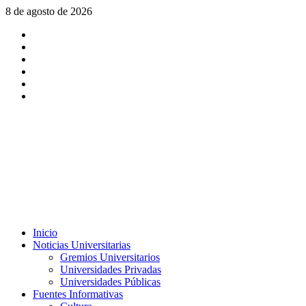
Saltar
8 de agosto de 2026
al
X
contenido
Facebook
Instagram
Youtube
Linkedin
Tiktok
Menú
Inicio
principal
Noticias Universitarias
Gremios Universitarios
Universidades Privadas
Universidades Públicas
Fuentes Informativas