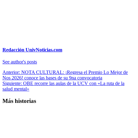
Redacción UnivNoticias.com
See author's posts
Navegación
Anterior:
NOTA CULTURAL: ¡Regresa el Premio Lo Mejor de
Nos 2026! conoce las bases de su 9na convocatoria
de
Siguiente:
OBE recorre las aulas de la UCV con «La ruta de la
entradas
salud mental»
Más historias