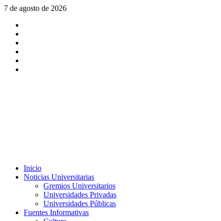
Saltar
7 de agosto de 2026
al
X
contenido
Facebook
Instagram
Youtube
Linkedin
Tiktok
Menú
Inicio
principal
Noticias Universitarias
Gremios Universitarios
Universidades Privadas
Universidades Públicas
Fuentes Informativas