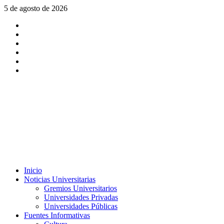
Saltar
5 de agosto de 2026
al
X
contenido
Facebook
Instagram
Youtube
Linkedin
Tiktok
Menú
Inicio
principal
Noticias Universitarias
Gremios Universitarios
Universidades Privadas
Universidades Públicas
Fuentes Informativas