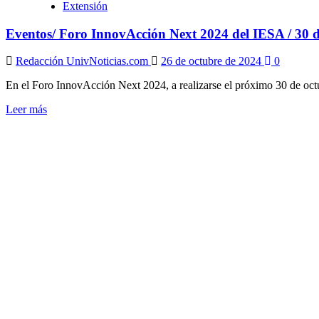
Extensión
Eventos/ Foro InnovAcción Next 2024 del IESA / 30 d
Redacción UnivNoticias.com
26 de octubre de 2024
0
En el Foro InnovAcción Next 2024, a realizarse el próximo 30 de octub
Leer
Leer más
más
sobre
Eventos/
Foro
InnovAcción
Next
2024
del
IESA
/
30
de
octubre