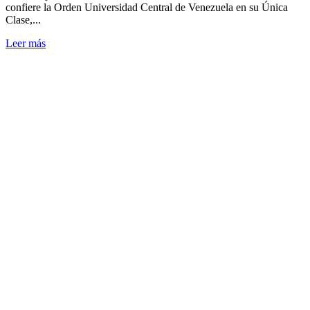
confiere la Orden Universidad Central de Venezuela en su Única
Clase,...
Leer
Leer más
más
sobre
Consejo
Universitario
de
la
UCV
confiere
la
Orden
Universidad
Central
de
Venezuela
al
profesor
Víctor
Márquez,
expresidente
de
la