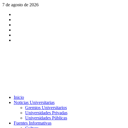
Saltar
7 de agosto de 2026
al
X
contenido
Facebook
Instagram
Youtube
Linkedin
Tiktok
Menú
Inicio
principal
Noticias Universitarias
Gremios Universitarios
Universidades Privadas
Universidades Públicas
Fuentes Informativas