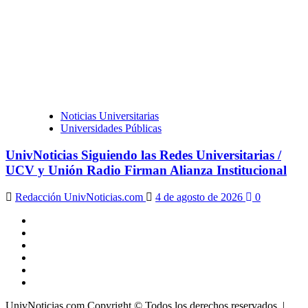
Noticias Universitarias
Universidades Públicas
UnivNoticias Siguiendo las Redes Universitarias /
UCV y Unión Radio Firman Alianza Institucional
Redacción UnivNoticias.com
4 de agosto de 2026
0
X
Facebook
Instagram
Youtube
Linkedin
Tiktok
UnivNoticias.com Copyright © Todos los derechos reservados.
|