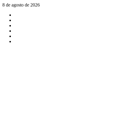
Saltar
8 de agosto de 2026
al
X
contenido
Facebook
Instagram
Youtube
Linkedin
Tiktok