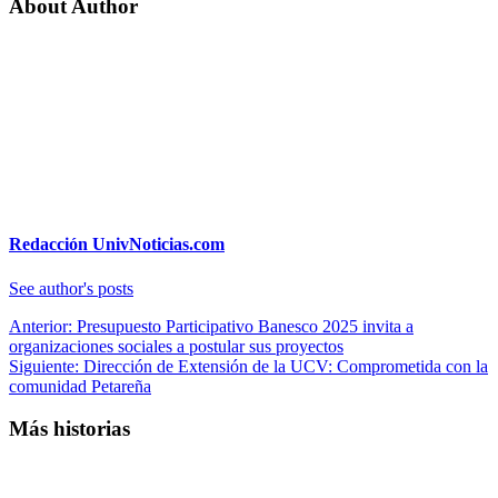
About Author
Redacción UnivNoticias.com
See author's posts
Navegación
Anterior:
Presupuesto Participativo Banesco 2025 invita a
organizaciones sociales a postular sus proyectos
de
Siguiente:
Dirección de Extensión de la UCV: Comprometida con la
entradas
comunidad Petareña
Más historias