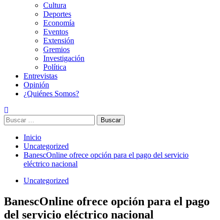
Cultura
Deportes
Economía
Eventos
Extensión
Gremios
Investigación
Política
Entrevistas
Opinión
¿Quiénes Somos?
Buscar:
Inicio
Uncategorized
BanescOnline ofrece opción para el pago del servicio
eléctrico nacional
Uncategorized
BanescOnline ofrece opción para el pago
del servicio eléctrico nacional