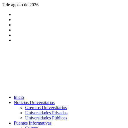
Saltar
7 de agosto de 2026
al
X
contenido
Facebook
Instagram
Youtube
Linkedin
Tiktok
Menú
Inicio
principal
Noticias Universitarias
Gremios Universitarios
Universidades Privadas
Universidades Públicas
Fuentes Informativas