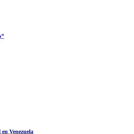
o”
 en Venezuela