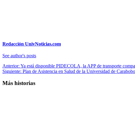
Redacción UnivNoticias.com
See author's posts
Navegación
Anterior:
Ya está disponible PIDECOLA, la APP de transporte comp
Siguiente:
Plan de Asistencia en Salud de la Universidad de Carabob
de
entradas
Más historias