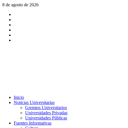
Saltar
8 de agosto de 2026
al
X
contenido
Facebook
Instagram
Youtube
Linkedin
Tiktok
Menú
Inicio
principal
Noticias Universitarias
Gremios Universitarios
Universidades Privadas
Universidades Públicas
Fuentes Informativas