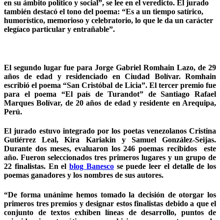
en su ámbito político y social”, se lee en el veredicto. El jurado
también destacó el tono del poema: “Es a un tiempo satírico,
humorístico, memorioso y celebratorio, lo que le da un carácter
elegíaco particular y entrañable”.
El segundo lugar fue para Jorge Gabriel Romhain Lazo, de 29
años de edad y residenciado en Ciudad Bolívar. Romhain
escribió el poema “San Cristóbal de Licia”. El tercer premio fue
para el poema “El país de Turandot” de Santiago Rafael
Marques Bolívar, de 20 años de edad y residente en Arequipa,
Perú.
El jurado estuvo integrado por los poetas venezolanos Cristina
Gutiérrez Leal, Kira Kariakin y Samuel González-Seijas.
Durante dos meses, evaluaron los 246 poemas recibidos este
año. Fueron seleccionados tres primeros lugares y un grupo de
22 finalistas. En el
blog Banesco
se puede leer el detalle de los
poemas ganadores y los nombres de sus autores.
“De forma unánime hemos tomado la decisión de otorgar los
primeros tres premios y designar estos finalistas debido a que el
conjunto de textos exhiben líneas de desarrollo, puntos de