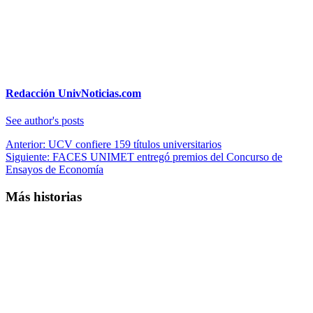
Redacción UnivNoticias.com
See author's posts
Navegación
Anterior:
UCV confiere 159 títulos universitarios
Siguiente:
FACES UNIMET entregó premios del Concurso de
de
Ensayos de Economía
entradas
Más historias