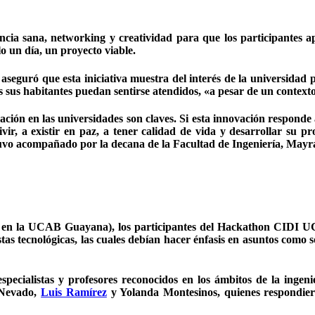
a sana, networking y creatividad para que los participantes apl
o un día, un proyecto viable.
aseguró que esta iniciativa muestra del interés de la universidad p
os sus habitantes puedan sentirse atendidos, «a pesar de un contex
ción en las universidades son claves. Si esta innovación responde
ir, a existir en paz, a tener calidad de vida y desarrollar su pro
tuvo acompañado por la decana de la Facultad de Ingeniería, Mayra
 en la UCAB Guayana), los participantes del Hackathon CIDI UCA
tas tecnológicas, las cuales debían hacer énfasis en asuntos como s
pecialistas y profesores reconocidos en los ámbitos de la ingenie
 Nevado,
Luis Ramírez
y Yolanda Montesinos, quienes respondiero