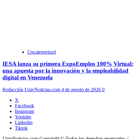
Uncategorized
IESA lanza su primera ExpoEmpleo 100% Virtual:
una apuesta por la innovación y la empleabilidad
digital en Venezuela
Redacción UnivNoticias.com
4 de agosto de 2026
0
X
Facebook
Instagram
Youtube
Linkedin
Tiktok
UnivNoticias.com Copyright © Todos los derechos reservados.
|