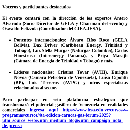
Voceros y participantes destacados
El evento contará con la dirección de los expertos Antero
Alvarado (Socio Director de GELA y Chairman del evento) y
Oswaldo Felizzola (Coordinador del CIEA-IESA).
Ponentes internacionales: Álvaro Ríos Roca (GELA
Bolivia), Dax Driver (Caribbean Energy, Trinidad y
Tobago), Luz Stella Murgas (Naturgas Colombia), Carlos
Hinestrosa (Interenergy Panamá), y Priya Marajh
(Cámara de Energía de Trinidad y Tobago) y más.
Líderes nacionales: Cristina Tovar (AVHI), Enrique
Novoa (Cámara Petrolera de Venezuela), Luisa Cipolitti
(BP), Luis Terreros (AVPG) y otros especialistas
relacionados al sector.
Para participar en esta plataforma estratégica que
transformará el potencial gasífero de Venezuela en realidades
comerciales
ingresa aquí
https://www.iesa.edu.ve/cursos-y-
programas/cursos/4ta-edicion-caracas-gas-forum-2025?
utm_source=web&utm_medium=blog&utm_campaign=nota-
de-prensa