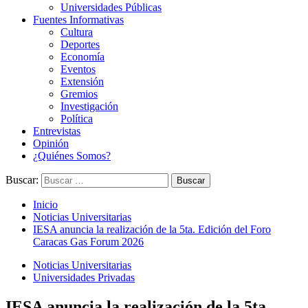
Universidades Públicas
Fuentes Informativas
Cultura
Deportes
Economía
Eventos
Extensión
Gremios
Investigación
Política
Entrevistas
Opinión
¿Quiénes Somos?
Buscar:
Inicio
Noticias Universitarias
IESA anuncia la realización de la 5ta. Edición del Foro
Caracas Gas Forum 2026
Noticias Universitarias
Universidades Privadas
IESA anuncia la realización de la 5ta.