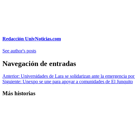
Redacción UnivNoticias.com
See author's posts
Navegación de entradas
Anterior:
Universidades de Lara se solidarizan ante la emergencia por
Siguiente:
Unexpo se une para apoyar a comunidades de El Junquito
Más historias