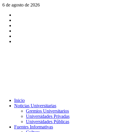
Saltar
6 de agosto de 2026
al
X
contenido
Facebook
Instagram
Youtube
Linkedin
Tiktok
Menú
Inicio
principal
Noticias Universitarias
Gremios Universitarios
Universidades Privadas
Universidades Públicas
Fuentes Informativas