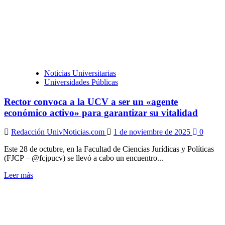
Noticias Universitarias
Universidades Públicas
Rector convoca a la UCV a ser un «agente
económico activo» para garantizar su vitalidad
Redacción UnivNoticias.com
1 de noviembre de 2025
0
Este 28 de octubre, en la Facultad de Ciencias Jurídicas y Políticas
(FJCP – @fcjpucv) se llevó a cabo un encuentro...
Leer
Leer más
más
sobre
Rector
convoca
a