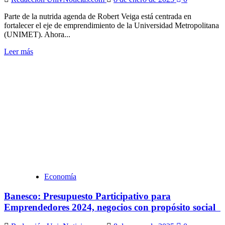
Parte de la nutrida agenda de Robert Veiga está centrada en
fortalecer el eje de emprendimiento de la Universidad Metropolitana
(UNIMET). Ahora...
Leer
Leer más
más
sobre
Robert
Veiga:
La
UNIMET
se
equipara
a
las
universidades
líderes
en
Economía
el
campo
Banesco: Presupuesto Participativo para
del
emprendimiento
Emprendedores 2024, negocios con propósito social