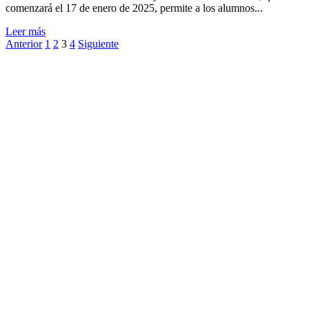
comenzará el 17 de enero de 2025, permite a los alumnos...
Leer
Leer más
Paginación
más
Anterior
1
2
3
4
Siguiente
sobre
de
Propedéutico
entradas
UCAB:
12
semanas
de
preparación
para
la
vida
universitaria