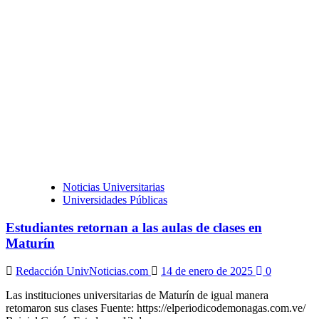
Realizar
censo
educativo
nacional
propone
la
directora
de
la
Escuela
de
Educación
UCAB
Noticias Universitarias
Universidades Públicas
Estudiantes retornan a las aulas de clases en
Maturín
Redacción UnivNoticias.com
14 de enero de 2025
0
Las instituciones universitarias de Maturín de igual manera
retomaron sus clases Fuente: https://elperiodicodemonagas.com.ve/