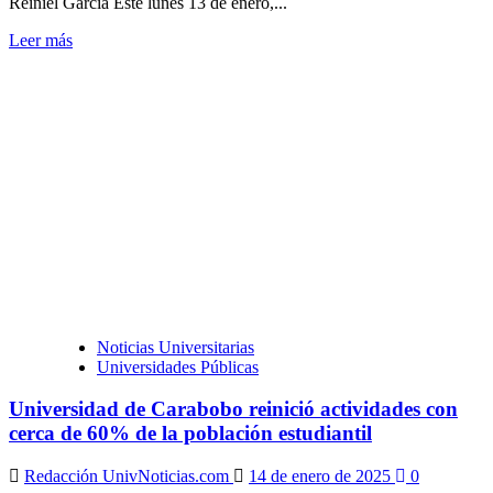
Reiniel García Este lunes 13 de enero,...
Leer
Leer más
más
sobre
Estudiantes
retornan
a
las
aulas
de
clases
en
Maturín
Noticias Universitarias
Universidades Públicas
Universidad de Carabobo reinició actividades con
cerca de 60% de la población estudiantil
Redacción UnivNoticias.com
14 de enero de 2025
0