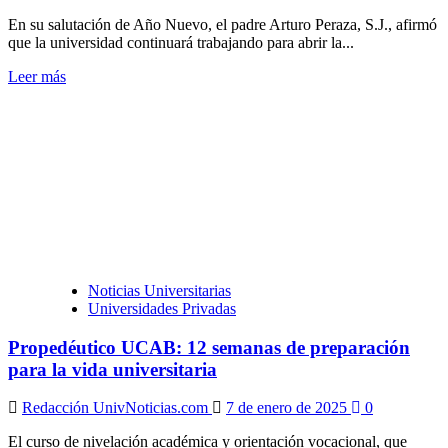
En su salutación de Año Nuevo, el padre Arturo Peraza, S.J., afirmó
que la universidad continuará trabajando para abrir la...
Leer
Leer más
más
sobre
Rector
de
la
UCAB:
Queremos
seguir
siendo
espacio
de
Noticias Universitarias
encuentro,
Universidades Privadas
debate
libre
Propedéutico UCAB: 12 semanas de preparación
y
diálogo
para la vida universitaria
Redacción UnivNoticias.com
7 de enero de 2025
0
El curso de nivelación académica y orientación vocacional, que