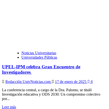
sobre
UCV
y
Policlínica
Metropolitana
certifican
a
médicos
de
la
primera
cohorte
conjunta
Noticias Universitarias
de
Universidades Públicas
Perfeccionamiento
profesional
UPEL-IPM celebra Gran Encuentro de
Investigadores
Redacción UnivNoticias.com
17 de enero de 2025
0
La conferencia central, a cargo de la Dra. Palomo, se tituló
Investigación educativa y ODS 2030: Un compromiso colectivo
por...
Leer
Leer más