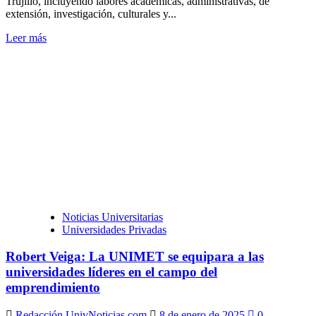
Trujillo, incluyendo labores académicas, administrativas, de
extensión, investigación, culturales y...
Leer
Leer más
más
sobre
Comienzan
labores
ulandinas
en
Trujillo
Noticias Universitarias
Universidades Privadas
Robert Veiga: La UNIMET se equipara a las
universidades líderes en el campo del
emprendimiento
Redacción UnivNoticias.com
8 de enero de 2025
0