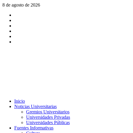
Saltar
8 de agosto de 2026
al
X
contenido
Facebook
Instagram
Youtube
Linkedin
Tiktok
Menú
Inicio
principal
Noticias Universitarias
Gremios Universitarios
Universidades Privadas
Universidades Públicas
Fuentes Informativas