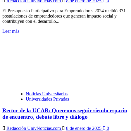
Redacción UnivNoticias.com
8 de enero de 2025
0
El Presupuesto Participativo para Emprendedores 2024 recibió 331
postulaciones de emprendedores que generan impacto social y
contribuyen con el desarrollo...
Leer
Leer más
más
sobre
Banesco:
Presupuesto
Participativo
para
Emprendedores
2024,
negocios
con
propósito
Noticias Universitarias
social
Universidades Privadas
Rector de la UCAB: Queremos seguir siendo espacio
de encuentro, debate libre y diálogo
Redacción UnivNoticias.com
8 de enero de 2025
0