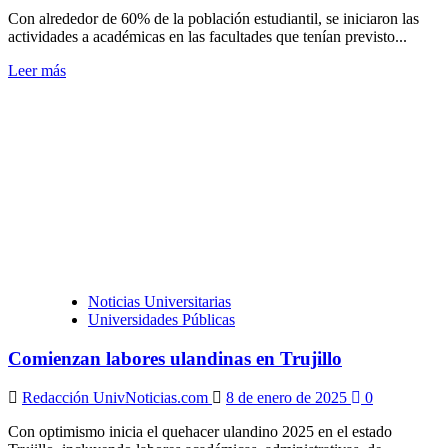
Con alrededor de 60% de la población estudiantil, se iniciaron las
actividades a académicas en las facultades que tenían previsto...
Leer
Leer más
más
sobre
Universidad
de
Carabobo
reinició
actividades
con
cerca
de
60%
de
Noticias Universitarias
la
Universidades Públicas
población
estudiantil
Comienzan labores ulandinas en Trujillo
Redacción UnivNoticias.com
8 de enero de 2025
0
Con optimismo inicia el quehacer ulandino 2025 en el estado