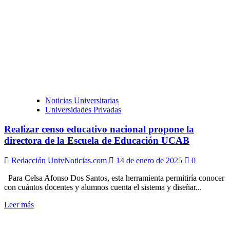
más
sobre
UPEL-
IPM
celebra
Gran
Encuentro
de
Investigadores
Noticias Universitarias
Universidades Privadas
Realizar censo educativo nacional propone la
directora de la Escuela de Educación UCAB
Redacción UnivNoticias.com
14 de enero de 2025
0
Para Celsa Afonso Dos Santos, esta herramienta permitiría conocer
con cuántos docentes y alumnos cuenta el sistema y diseñar...
Leer
Leer más
más
sobre