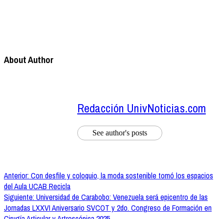
About Author
Redacción UnivNoticias.com
See author's posts
Navegación
Anterior:
Con desfile y coloquio, la moda sostenible tomó los espacios
del Aula UCAB Recicla
de
Siguiente:
Universidad de Carabobo: Venezuela será epicentro de las
entradas
Jornadas LXXVI Aniversario SVCOT y 2do. Congreso de Formación en
Cirugía Articular y Artroscópica 2025