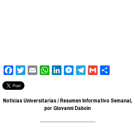
Facebook
Twitter
Email
WhatsApp
LinkedIn
Messenger
Telegram
Gmail
Compa
Noticias Universitarias / Resumen Informativo Semanal,
por Giovanni Daboin
_______________________