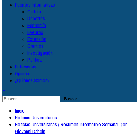
Fuentes Informativas
Cultura
Deportes
Economía
Eventos
Extensión
Gremios
Investigación
Política
Entrevistas
Opinión
¿Quiénes Somos?
Buscar:
Inicio
Noticias Universitarias
Noticias Universitarias / Resumen Informativo Semanal, por
Giovanni Daboin