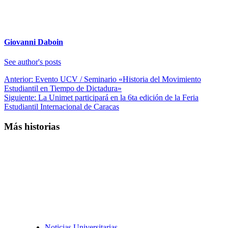
Giovanni Daboin
See author's posts
Navegación
Anterior:
Evento UCV / Seminario «Historia del Movimiento
Estudiantil en Tiempo de Dictadura»
de
Siguiente:
La Unimet participará en la 6ta edición de la Feria
entradas
Estudiantil Internacional de Caracas
Más historias
Noticias Universitarias