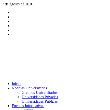
Saltar
7 de agosto de 2026
al
X
contenido
Facebook
Instagram
Youtube
Linkedin
Tiktok
Menú
Inicio
principal
Noticias Universitarias
Gremios Universitarios
Universidades Privadas
Universidades Públicas
Fuentes Informativas