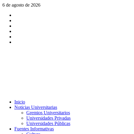
Saltar
6 de agosto de 2026
al
X
contenido
Facebook
Instagram
Youtube
Linkedin
Tiktok
Menú
Inicio
principal
Noticias Universitarias
Gremios Universitarios
Universidades Privadas
Universidades Públicas
Fuentes Informativas