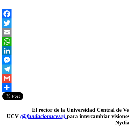
Facebook
Twitter
Email
WhatsApp
LinkedIn
Messenger
Telegram
Gmail
Compartir
El rector de la Universidad Central de 
UCV
(@fundacionucv.ve)
para intercambiar visiones
Nydi