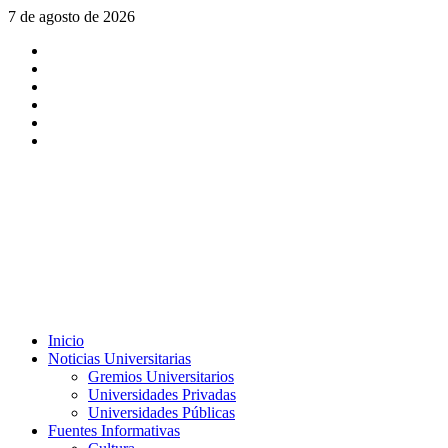
Saltar
7 de agosto de 2026
al
X
contenido
Facebook
Instagram
Youtube
Linkedin
Tiktok
Menú
Inicio
principal
Noticias Universitarias
Gremios Universitarios
Universidades Privadas
Universidades Públicas
Fuentes Informativas