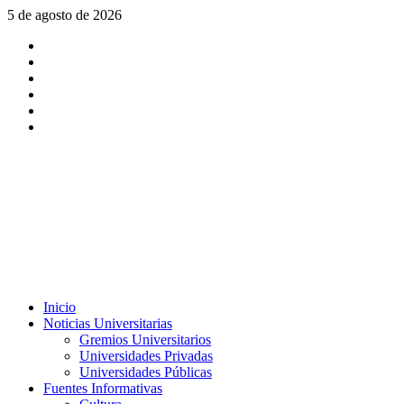
Saltar
5 de agosto de 2026
al
X
contenido
Facebook
Instagram
Youtube
Linkedin
Tiktok
Menú
Inicio
principal
Noticias Universitarias
Gremios Universitarios
Universidades Privadas
Universidades Públicas
Fuentes Informativas