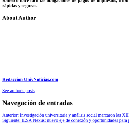
Banesco hace fácil las obligaciones de pagos de impuestos, tribut
rápidas y seguras.
About Author
Redacción UnivNoticias.com
See author's posts
Navegación de entradas
Anterior:
Investigación universitaria y análisis social marcaron las 
Siguiente:
IESA Nexus: nuevo eje de conexión y oportunidades para 