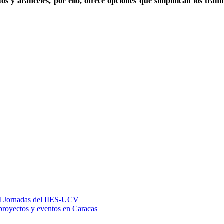
os y aranceles, por ello, ofrece opciones que simplifican los trám
XIII Jornadas del IIES-UCV
proyectos y eventos en Caracas